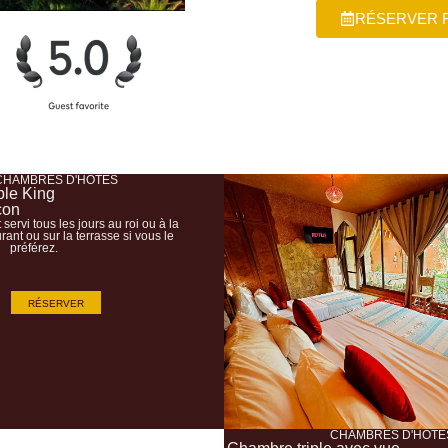
RÉSERVER 
CHAMBRES D'HÔTES
le King
con
 servi tous les jours au roi ou à la
rant ou sur la terrasse si vous le
préférez.
RÉSERVER
CHAMBRES D'HÔTE