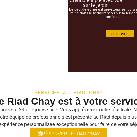
Chambre triple avec vue
sur le jardin
Le petit déjeuner est servi tous les jours 
reine dans le restaurant ou sur la terrass
préférez.
RÉSERVER
SERVICES AU RIAD CHAY
e Riad Chay est à votre servi
ures sur 24 et 7 jours sur 7. Vous apprécierez notre réactivité
Notre équipe de professionnels est présente au Riad depuis plu
 expérience personnalisée exceptionnelle pour faire de votre sé
RÉSERVER LE RIAD CHAY