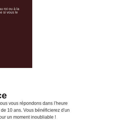
au roi ou à la
e si vous le
ce
. Nous vous répondons dans l'heure
s de 10 ans. Vous bénéficierez d'un
jour un moment inoubliable !