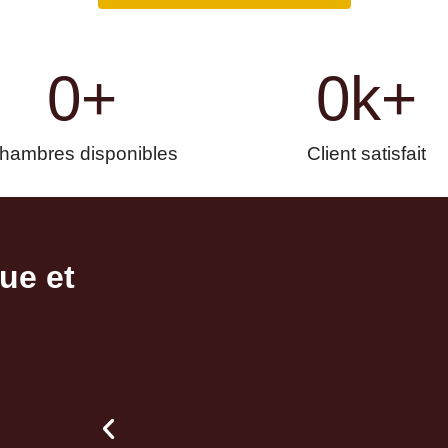
0
+
0
k+
hambres disponibles
Client satisfait
ue et