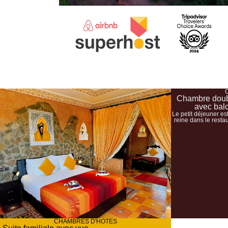
Chambre doub
avec bal
Le petit déjeuner est
reine dans le restau
CHAMBRES D'HÔTES