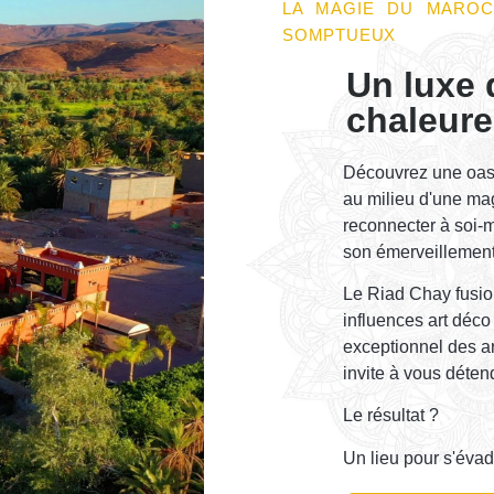
LA MAGIE DU MARO
SOMPTUEUX
Un luxe 
chaleur
Découvrez une oas
au milieu d'une mag
reconnecter à soi-m
son émerveillement 
Le Riad Chay fusi
influences art déco
exceptionnel des a
invite à vous déten
Le résultat ?
Un lieu pour s'évad