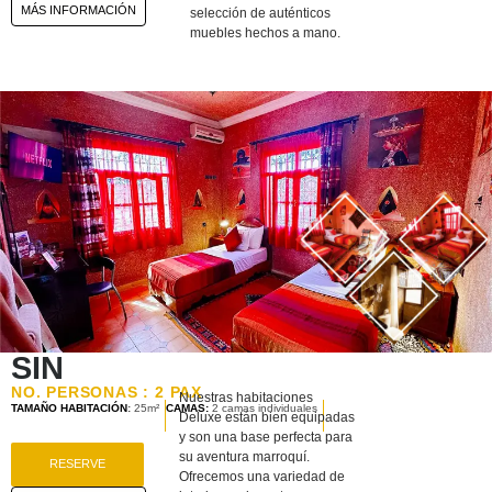
MÁS INFORMACIÓN
selección de auténticos
muebles hechos a mano.
SIN
NO. PERSONAS : 2 PAX
Nuestras habitaciones
TAMAÑO HABITACIÓN
:
25m²
CAMAS:
2 camas individuales
Deluxe están bien equipadas
y son una base perfecta para
su aventura marroquí.
RESERVE
Ofrecemos una variedad de