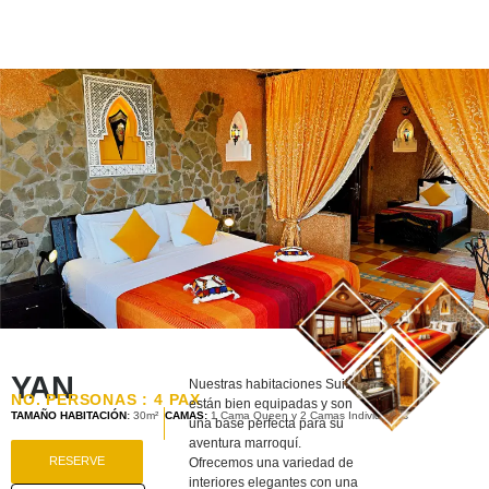
YAN
Nuestras habitaciones Suite
NO. PERSONAS : 4 PAX
están bien equipadas y son
TAMAÑO HABITACIÓN
:
30m²
CAMAS:
1 Cama Queen y 2 Camas Individuales
una base perfecta para su
aventura marroquí.
RESERVE
Ofrecemos una variedad de
interiores elegantes con una