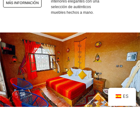
interiores elegantes con una
MÁS INFORMACIÓN
selección de auténticos
muebles hechos a mano.
ES
KRAD
NO. PERSONAS : 2 PAX
Nuestras habitaciones
TAMAÑO HABITACIÓN
:
25m²
CAMAS:
1 cama de matrimonio
Deluxe están bien equipadas
y son una base perfecta para
su aventura marroquí.
RESERVE